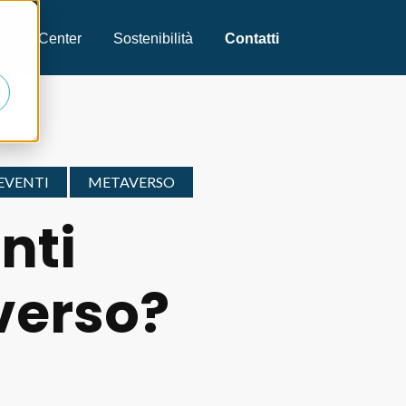
,
rning Center
Sostenibilità
Contatti
EVENTI
METAVERSO
nti
verso?