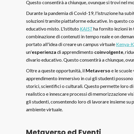
Questo consentirà a chiunque, ovunque si trovi nel mon
Durante la pandemia di Covid-19, l'istruzione ha subit
soluzioni tramite piattaforme educative. In questo co
educativo misto. L'Istituto
KAIST
ha fornito lezioni i
combinazione di contenuti in tempo reale e on demand
portato all'idea di creare un campus virtuale
Kenya-K
un'
esperienza
di apprendimento
coinvolgente
, rid
divario educativo. Questo consentirà a chiunque, ovunq
Oltre a queste opportunità, il
Metaverso
e le scuole 
apprendimento immersivo in cui gli studenti possono e
storici, scientifici o culturali. Questo permette loro
realistico e innescare processi di memorizzazione visiv
gli studenti, consentendo loro di lavorare insieme su p
ambiente virtuale.
Metaverso ed Eventi