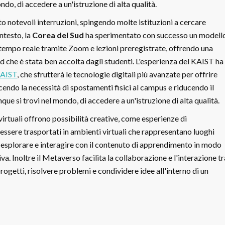
do, di accedere a un'istruzione di alta qualità.
o notevoli interruzioni, spingendo molte istituzioni a cercare
ntesto, la
Corea del Sud
ha sperimentato con successo un modell
n tempo reale tramite Zoom e lezioni preregistrate, offrendo una
 che è stata ben accolta dagli studenti. L'esperienza del KAIST ha
AIST
, che sfrutterà le tecnologie digitali più avanzate per offrire
ucendo la necessità di spostamenti fisici al campus e riducendo il
ue si trovi nel mondo, di accedere a un'istruzione di alta qualità.
virtuali offrono possibilità creative, come esperienze di
ssere trasportati in ambienti virtuali che rappresentano luoghi
 di esplorare e interagire con il contenuto di apprendimento in modo
a. Inoltre il Metaverso facilita la collaborazione e l'interazione tr
rogetti, risolvere problemi e condividere idee all'interno di un