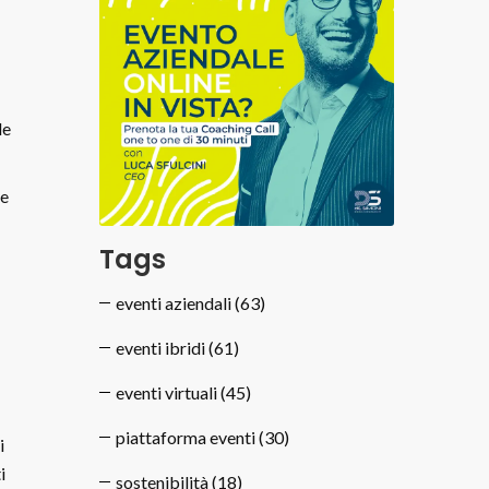
le
te
Tags
eventi aziendali
(63)
eventi ibridi
(61)
eventi virtuali
(45)
piattaforma eventi
(30)
i
i
sostenibilità
(18)