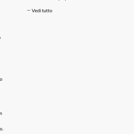
Vedi tutto
à
to
un
o.