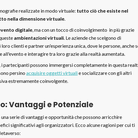
enografie realizzate in modo virtuale:
tutto ciò che esiste nel
to nella dimensione virtuale
.
evento digitale
, ma con un tocco di coinvolgimento in più grazie
 queste
ambientazioni virtuali
. Le aziende che scelgono di
 loro clienti e partner un'esperienza unica, dove le persone, anche s
all'evento e interagire tra loro grazie alla realtà aumentata.
, i partecipanti possono immergersi completamente in questa real
ssono persino
acquisire oggetti virtuali
e socializzare con gli altri
ssiva estremamente coinvolgente.
so: Vantaggi e Potenziale
a una serie di vantaggi e opportunità che possono arricchire
ci significativi agli organizzatori. Ecco alcune ragioni per cui ti
Metaverso: