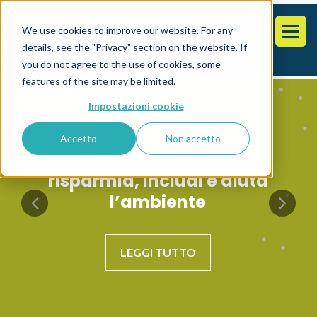
We use cookies to improve our website. For any
details, see the "Privacy" section on the website. If
you do not agree to the use of cookies, some
features of the site may be limited.
Impostazioni cookie
[Guida Completa] Eventi
Accetto
Non accetto
Aziendali Digitali:
risparmia, includi e aiuta
l’ambiente
LEGGI TUTTO